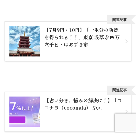
関連記事
【7月9日・10日】「一生分の功徳
を得られる！！」東京 浅草寺 四万
六千日・ほおずき市
関連記事
【占い好き、悩みの解決に！】「コ
コナラ（coconala）占い」