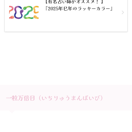
【有名占い師がオススメ！ 】
『2025年巳年のラッキーカラー』
一粒万倍日（いちりゅうまんばいび）