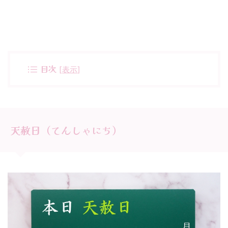
目次
[
表示
]
天赦日（てんしゃにち）