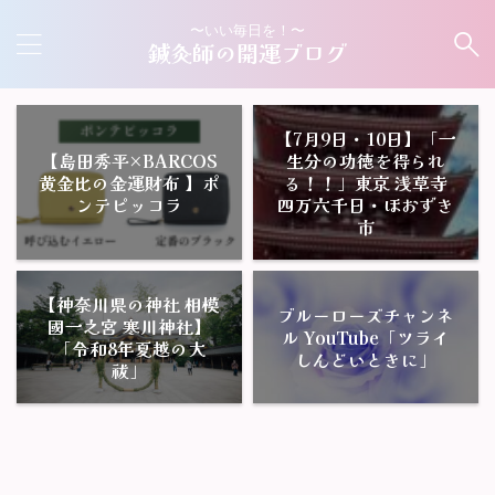
〜いい毎日を！〜
鍼灸師の開運ブログ
【7月9日・10日】「一
【島田秀平×BARCOS
生分の功徳を得られ
黄金比の金運財布 】ポ
る！！」東京 浅草寺
ンテピッコラ
四万六千日・ほおずき
市
【神奈川県の神社 相模
ブルーローズチャンネ
國一之宮 寒川神社】
ル YouTube「ツライ
「令和8年夏越の大
しんどいときに」
祓」