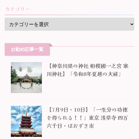
カテゴリー
お勧め記事一覧
【神奈川県の神社 相模國一之宮 寒
川神社】「令和8年夏越の大祓」
【7月9日・10日】「一生分の功徳
を得られる！！」東京 浅草寺 四万
六千日・ほおずき市