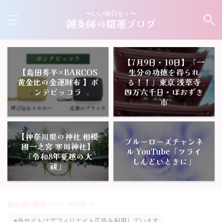
〜いい毎日を！〜
鍼灸師の開運ブログ
【7月9日・10日】「一
【島田秀平×BARCOS
生分の功徳を得られ
黄金比の金運財布 】ポ
る！！」東京 浅草寺
ンテピッコラ
四万六千日・ほおずき
市
【神奈川県の神社 相模
ブルーローズチャンネ
國一之宮 寒川神社】
ル YouTube「ツライ
「令和8年夏越の大
しんどいときに」
祓」
鍼灸師の開運ブログ HOME
>
※当サイトはアフィリエイト広告を利用しています