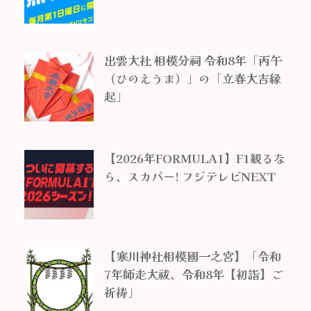
出雲大社 相模分祠 令和8年「丙午
（ひのえうま）」の「立春大吉縁
起」
【2026年FORMULA1】F1観るな
ら、スカパー! フジテレビNEXT
【寒川神社相模國一之宮】「令和
7年師走大祓、令和8年【初詣】ご
祈祷」