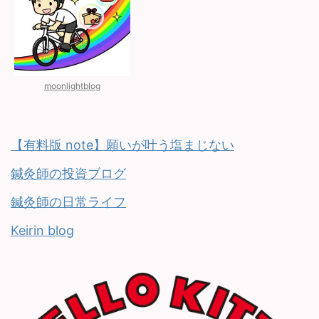
moonlightblog
【有料版 note】願いが叶う塩まじない
鍼灸師の投資ブログ
鍼灸師の日常ライフ
Keirin blog