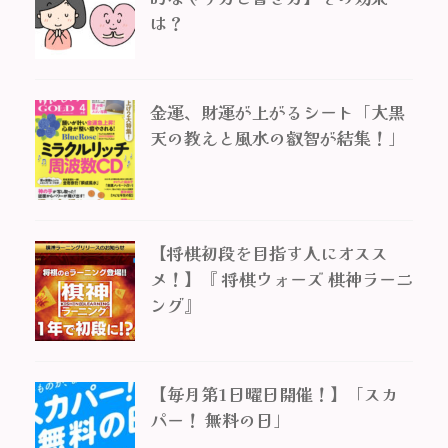
は？
金運、財運が上がるシート「大黒
天の教えと風水の叡智が結集！」
【将棋初段を目指す人にオスス
メ！】『 将棋ウォーズ 棋神ラーニ
ング』
【毎月第1日曜日開催！】「スカ
パー！ 無料の日」