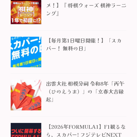
メ！】『 将棋ウォーズ 棋神ラーニ
ング』
【毎月第1日曜日開催！】「スカ
パー！ 無料の日」
出雲大社 相模分祠 令和8年「丙午
（ひのえうま）」の「立春大吉縁
起」
【2026年FORMULA1】F1観るな
ら、スカパー! フジテレビNEXT