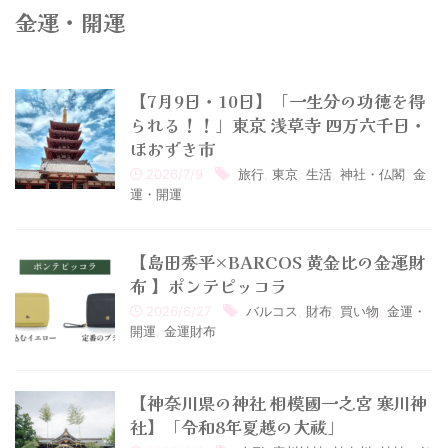
金運・開運
【7月9日・10日】「一生分の功徳を得
られる！！」東京 浅草寺 四万六千日・
ほおずき市
2026/7/9
旅行
,
東京
,
生活
,
神社・仏閣
,
金
運・開運
【島田秀平×BARCOS 黄金比の金運財
布 】ポンテピッコラ
2026/6/27
バルコス
,
財布
,
買い物
,
金運・
開運
,
金運財布
【神奈川県の神社 相模國一之宮 寒川神
社】「令和8年夏越の大祓」