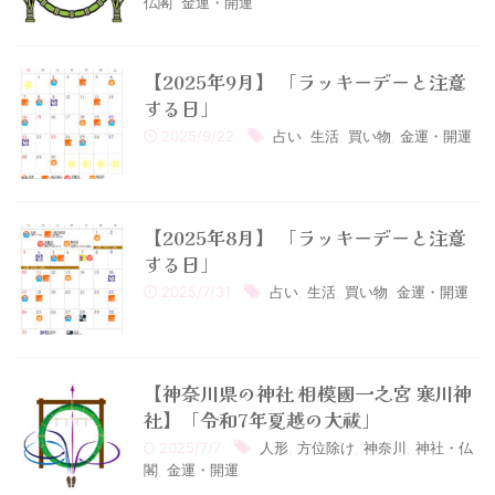
仏閣
,
金運・開運
【2025年9月】 「ラッキーデーと注意
する日」
2025/9/22
占い
,
生活
,
買い物
,
金運・開運
【2025年8月】 「ラッキーデーと注意
する日」
2025/7/31
占い
,
生活
,
買い物
,
金運・開運
【神奈川県の神社 相模國一之宮 寒川神
社】「令和7年夏越の大祓」
2025/7/7
人形
,
方位除け
,
神奈川
,
神社・仏
閣
,
金運・開運