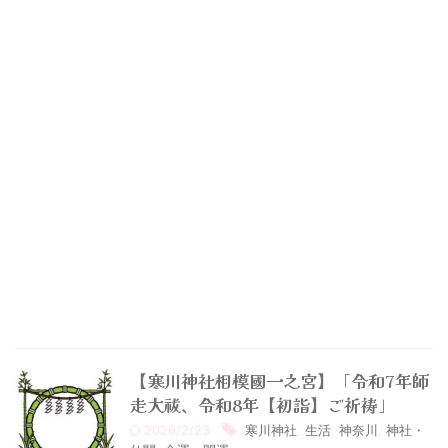
【寒川神社相模國一之宮】「令和7年師
走大祓、令和8年【初詣】ご祈祷」
2026/2/23
寒川神社
,
生活
,
神奈川
,
神社・