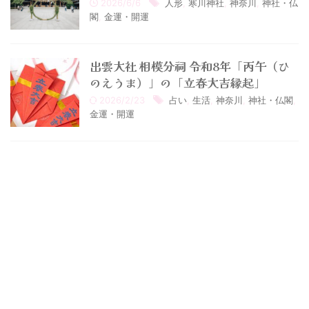
2026/6/6
人形
,
寒川神社
,
神奈川
,
神社・仏
閣
,
金運・開運
出雲大社 相模分祠 令和8年「丙午（ひ
のえうま）」の「立春大吉縁起」
2026/2/23
占い
,
生活
,
神奈川
,
神社・仏閣
,
金運・開運