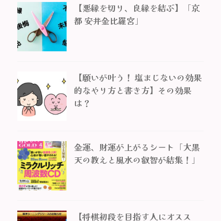
【悪縁を切り、良縁を結ぶ】「京
都 安井金比羅宮」
【願いが叶う！ 塩まじないの効果
的なやり方と書き方】その効果
は？
金運、財運が上がるシート「大黒
天の教えと風水の叡智が結集！」
【将棋初段を目指す人にオスス