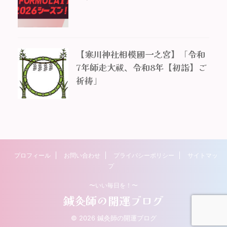
【寒川神社相模國一之宮】「令和
7年師走大祓、令和8年【初詣】ご
祈祷」
プロフィール
お問い合わせ
プライバシーポリシー
サイトマッ
プ
〜いい毎日を！〜
鍼灸師の開運ブログ
© 2026 鍼灸師の開運ブログ