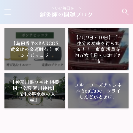
〜いい毎日を！〜
鍼灸師の開運ブログ
【7月9日・10日】「一
【島田秀平×BARCOS
生分の功徳を得られ
黄金比の金運財布 】ポ
る！！」東京 浅草寺
ンテピッコラ
四万六千日・ほおずき
市
【神奈川県の神社 相模
ブルーローズチャンネ
國一之宮 寒川神社】
ル YouTube「ツライ
「令和8年夏越の大
しんどいときに」
祓」