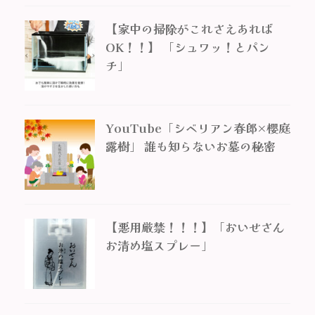
【家中の掃除がこれさえあれば
OK！！】 「シュワッ！とパン
チ」
YouTube「シベリアン春郎×櫻庭
露樹」 誰も知らないお墓の秘密
【悪用厳禁！！！】「おいせさん
お清め塩スプレー」