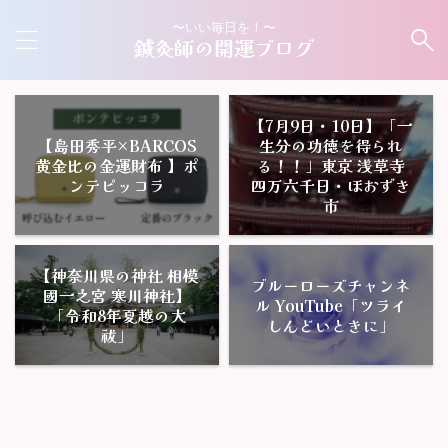
〜いい毎日を！〜
鍼灸師の開運ブログ
【7月9日・10日】「一
【島田秀平×BARCOS
生分の功徳を得られ
黄金比の金運財布 】ポ
る！！」東京 浅草寺
ンテピッコラ
四万六千日・ほおずき
市
【神奈川県の神社 相模
ブルーローズチャンネ
國一之宮 寒川神社】
ル YouTube「ツライ
「令和8年夏越の大
しんどいときに」
祓」