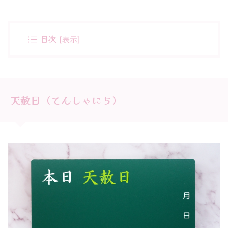
目次
[
表示
]
天赦日（てんしゃにち）