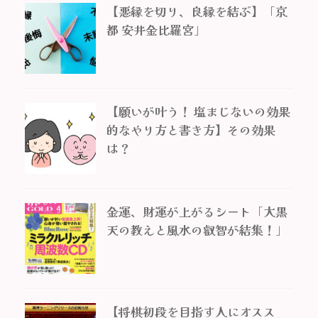
【悪縁を切り、良縁を結ぶ】「京
都 安井金比羅宮」
【願いが叶う！ 塩まじないの効果
的なやり方と書き方】その効果
は？
金運、財運が上がるシート「大黒
天の教えと風水の叡智が結集！」
【将棋初段を目指す人にオスス