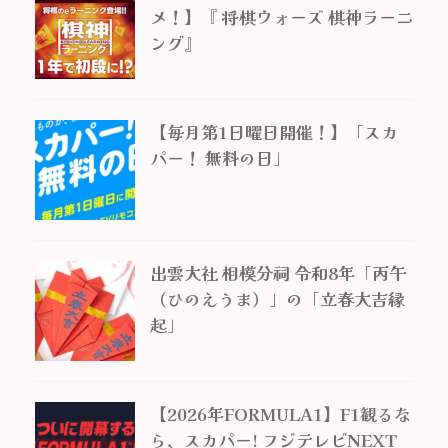
メ！】『 将棋ウォーズ 棋神ラーニ
ング』
【毎月第1日曜日開催！】「スカ
パー！ 無料の日」
出雲大社 相模分祠 令和8年「丙午
（ひのえうま）」の「立春大吉縁
起」
【2026年FORMULA1】F1観るな
ら、スカパー! フジテレビNEXT