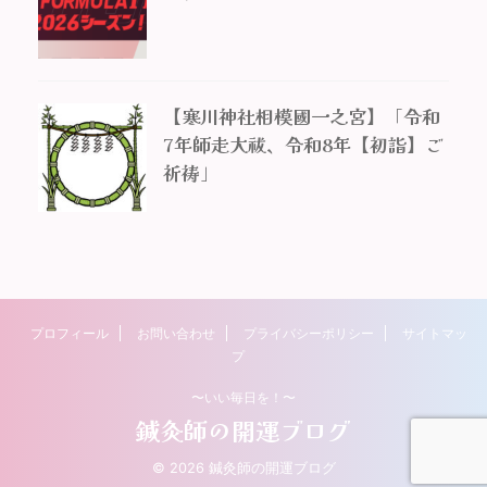
【寒川神社相模國一之宮】「令和
7年師走大祓、令和8年【初詣】ご
祈祷」
プロフィール
お問い合わせ
プライバシーポリシー
サイトマッ
プ
〜いい毎日を！〜
鍼灸師の開運ブログ
© 2026 鍼灸師の開運ブログ