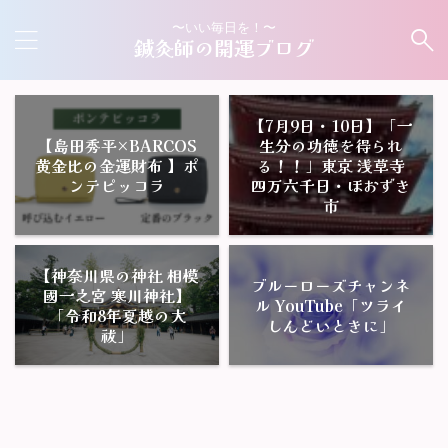
〜いい毎日を！〜
鍼灸師の開運ブログ
【7月9日・10日】「一
【島田秀平×BARCOS
生分の功徳を得られ
黄金比の金運財布 】ポ
る！！」東京 浅草寺
ンテピッコラ
四万六千日・ほおずき
市
【神奈川県の神社 相模
ブルーローズチャンネ
國一之宮 寒川神社】
ル YouTube「ツライ
「令和8年夏越の大
しんどいときに」
祓」