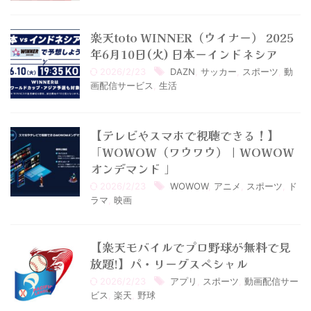
楽天toto WINNER（ウイナー） 2025
年6月10日(火) 日本ーインドネシア
2026/2/23
DAZN
,
サッカー
,
スポーツ
,
動
画配信サービス
,
生活
【テレビやスマホで視聴できる！】
「WOWOW（ワウワウ）｜WOWOW
オンデマンド 」
2026/2/23
WOWOW
,
アニメ
,
スポーツ
,
ド
ラマ
,
映画
【楽天モバイルでプロ野球が無料で見
放題!】パ・リーグスペシャル
2026/2/23
アプリ
,
スポーツ
,
動画配信サー
ビス
,
楽天
,
野球