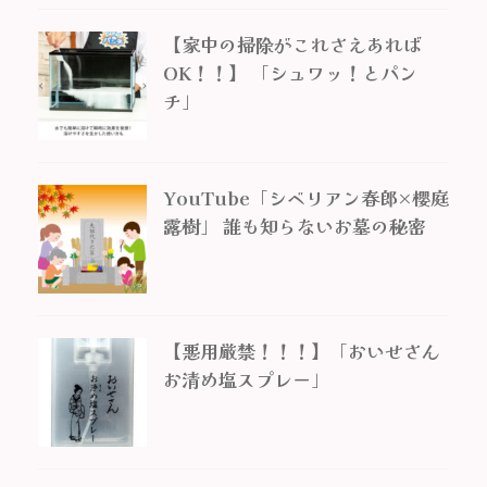
【家中の掃除がこれさえあれば
OK！！】 「シュワッ！とパン
チ」
YouTube「シベリアン春郎×櫻庭
露樹」 誰も知らないお墓の秘密
【悪用厳禁！！！】「おいせさん
お清め塩スプレー」