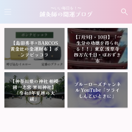
〜いい毎日を！〜
鍼灸師の開運ブログ
【7月9日・10日】「一
【島田秀平×BARCOS
生分の功徳を得られ
黄金比の金運財布 】ポ
る！！」東京 浅草寺
ンテピッコラ
四万六千日・ほおずき
市
【神奈川県の神社 相模
ブルーローズチャンネ
國一之宮 寒川神社】
ル YouTube「ツライ
「令和8年夏越の大
しんどいときに」
祓」