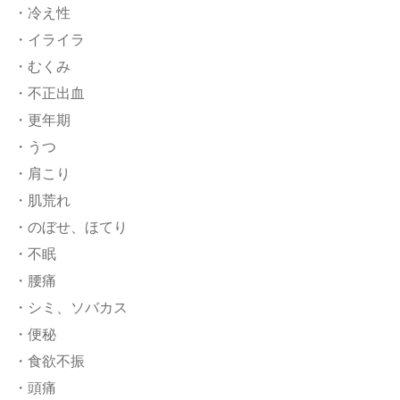
・冷え性
・イライラ
・むくみ
・不正出血
・更年期
・うつ
・肩こり
・肌荒れ
・のぼせ、ほてり
・不眠
・腰痛
・シミ、ソバカス
・便秘
・食欲不振
・頭痛