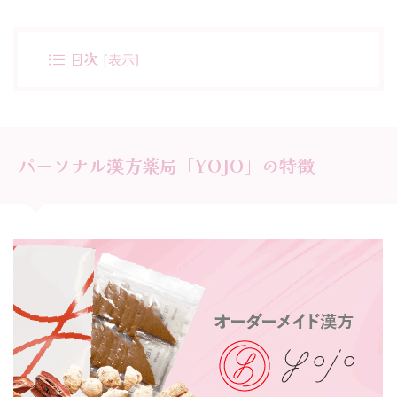
目次
[
表示
]
パーソナル漢方薬局「YOJO」の特徴