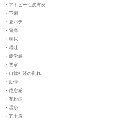
・アトピー性皮膚炎
・下痢
・夏バテ
・胃痛
・頻尿
・嘔吐
・疲労感
・悪寒
・自律神経の乱れ
・動悸
・倦怠感
・花粉症
・湿疹
・五十肩