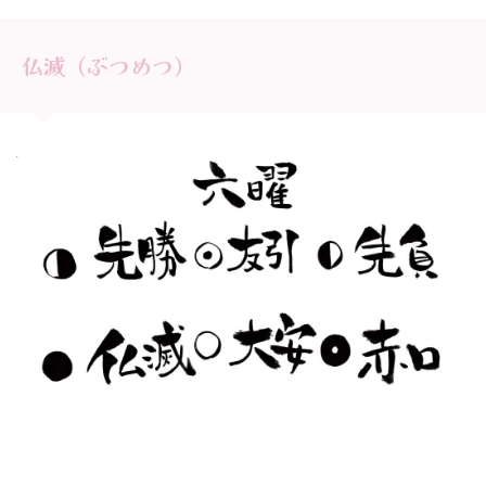
仏滅（ぶつめつ）