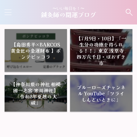
〜いい毎日を！〜
鍼灸師の開運ブログ
【7月9日・10日】「一
【島田秀平×BARCOS
生分の功徳を得られ
黄金比の金運財布 】ポ
る！！」東京 浅草寺
ンテピッコラ
四万六千日・ほおずき
市
【神奈川県の神社 相模
ブルーローズチャンネ
國一之宮 寒川神社】
ル YouTube「ツライ
「令和8年夏越の大
しんどいときに」
祓」