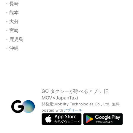
・長崎
・熊本
・大分
・宮崎
・鹿児島
・沖縄
GO タクシーが呼べるアプリ 旧
MOV×JapanTaxi
開発元:
Mobility Technologies Co., Ltd.
無料
posted with
アプリーチ