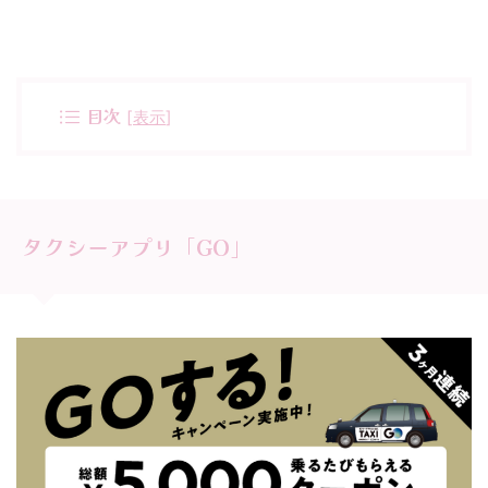
目次
[
表示
]
タクシーアプリ「GO」