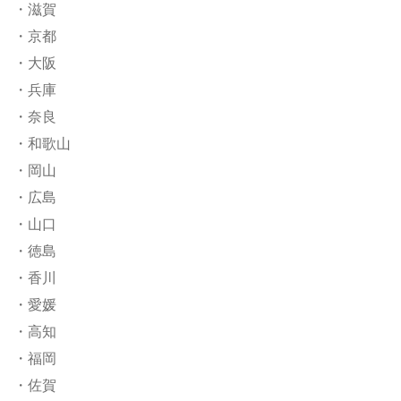
・滋賀
・京都
・大阪
・兵庫
・奈良
・和歌山
・岡山
・広島
・山口
・徳島
・香川
・愛媛
・高知
・福岡
・佐賀