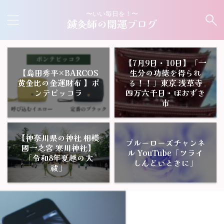
〜いい毎日を！〜
鍼灸師の開運ブログ
【7月9日・10日】「一
【島田秀平×BARCOS
生分の功徳を得られ
黄金比の金運財布 】ポ
る！！」東京 浅草寺
ンテピッコラ
四万六千日・ほおずき
市
【神奈川県の神社 相模
ブルーローズチャンネ
國一之宮 寒川神社】
ル YouTube「ツライ
「令和8年夏越の大
しんどいときに」
祓」