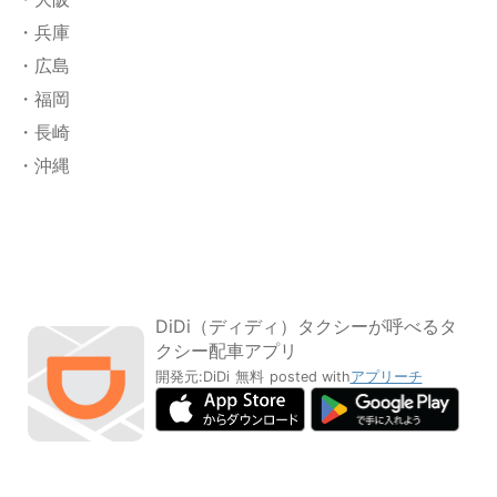
・兵庫
・広島
・福岡
・長崎
・沖縄
DiDi（ディディ）タクシーが呼べるタ
クシー配車アプリ
開発元:
DiDi
無料
posted with
アプリーチ