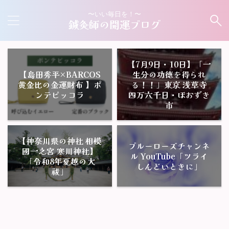
〜いい毎日を！〜
鍼灸師の開運ブログ
【7月9日・10日】「一
【島田秀平×BARCOS
生分の功徳を得られ
黄金比の金運財布 】ポ
る！！」東京 浅草寺
ンテピッコラ
四万六千日・ほおずき
市
【神奈川県の神社 相模
ブルーローズチャンネ
國一之宮 寒川神社】
ル YouTube「ツライ
「令和8年夏越の大
しんどいときに」
祓」