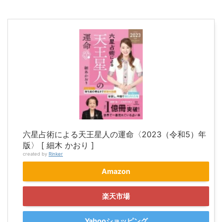
六星占術による天王星人の運命〈2023（令和5）年
版〉 [ 細木 かおり ]
created by
Rinker
Amazon
楽天市場
Yahooショッピング