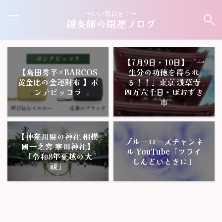
〜いい毎日を！〜
鍼灸師の開運ブログ
【7月9日・10日】「一
【島田秀平×BARCOS
生分の功徳を得られ
黄金比の金運財布 】ポ
る！！」東京 浅草寺
ンテピッコラ
四万六千日・ほおずき
市
【神奈川県の神社 相模
ブルーローズチャンネ
國一之宮 寒川神社】
ル YouTube「ツライ
「令和8年夏越の大
しんどいときに」
祓」