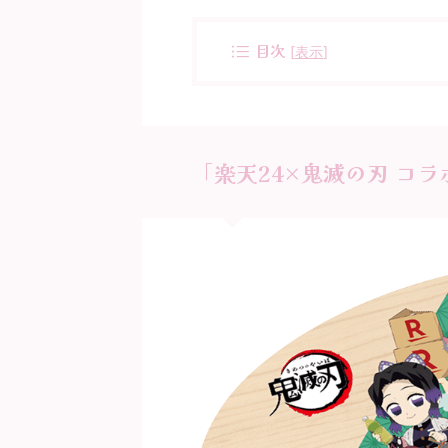
目次
[
表示
]
「楽天24×鬼滅の刃 コ