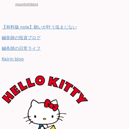
moonlightblog
【有料版 note】願いが叶う塩まじない
鍼灸師の投資ブログ
鍼灸師の日常ライフ
Keirin blog