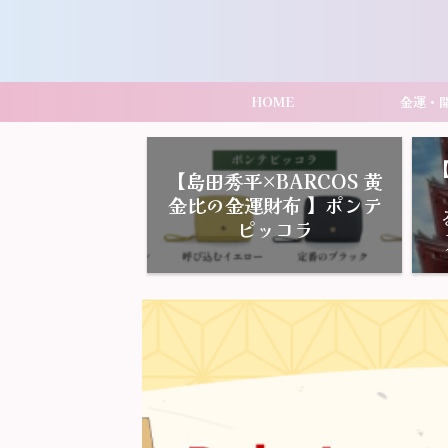
HOME
金運・
【島田秀平×BARCOS 黄
金比の金運財布 】ポンテ
ピッコラ