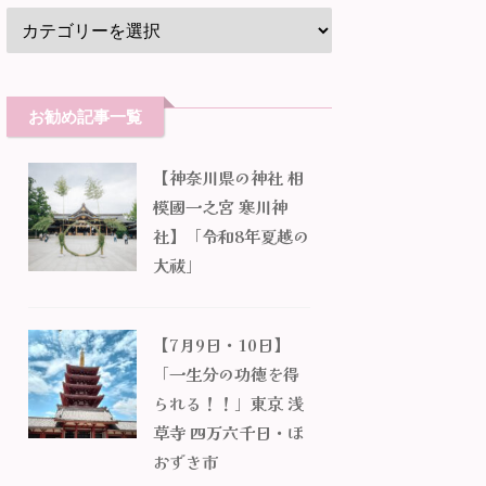
お勧め記事一覧
【神奈川県の神社 相
模國一之宮 寒川神
社】「令和8年夏越の
大祓」
【7月9日・10日】
「一生分の功徳を得
られる！！」東京 浅
草寺 四万六千日・ほ
おずき市