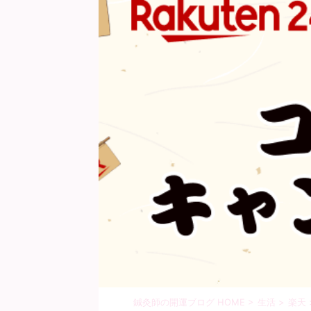
鍼灸師の開運ブログ HOME
>
生活
>
楽天