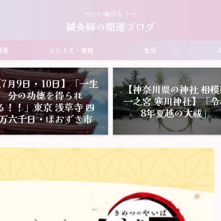
〜いい毎日を！〜
鍼灸師の開運ブログ
開運
ビジネス・資格
生活
【7月9日・10日】「一生
【神奈川県の神社 相模
分の功徳を得られ
一之宮 寒川神社】「令
る！！」東京 浅草寺 四
8年夏越の大祓」
万六千日・ほおずき市