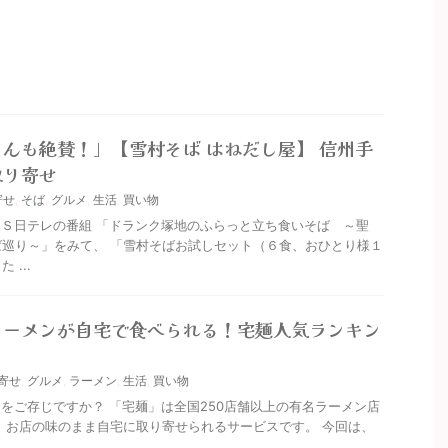
んも絶賛！」【雪村そば はねだし屋】 信州手
取り寄せ
寄せ
,
そば
,
グルメ
,
生活
,
買い物
Ｓ日テレの番組 「ドランク塚地のふらっと立ち食いそば ～聖
巡り～」をみて、 「雪村そばお試しセット（６食、おひとり様１
...
ラーメンが自宅で食べられる！宅麺人気ランキン
寄せ
,
グルメ
,
ラーメン
,
生活
,
買い物
をご存じですか？ 「宅麺」は全国250店舗以上の有名ラーメン店
 お店の味のまま自宅に取り寄せられるサービスです。 今回は、
.