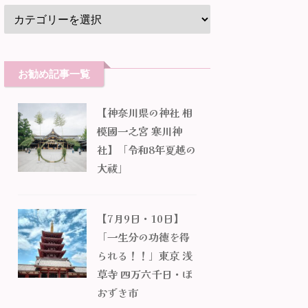
お勧め記事一覧
【神奈川県の神社 相
模國一之宮 寒川神
社】「令和8年夏越の
大祓」
【7月9日・10日】
「一生分の功徳を得
られる！！」東京 浅
草寺 四万六千日・ほ
おずき市