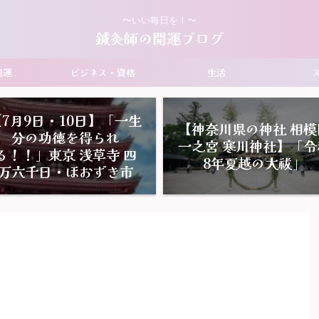
〜いい毎日を！〜
鍼灸師の開運ブログ
開運
ビジネス・資格
生活
【7月9日・10日】「一生
【神奈川県の神社 相模
分の功徳を得られ
一之宮 寒川神社】「令
る！！」東京 浅草寺 四
8年夏越の大祓」
万六千日・ほおずき市