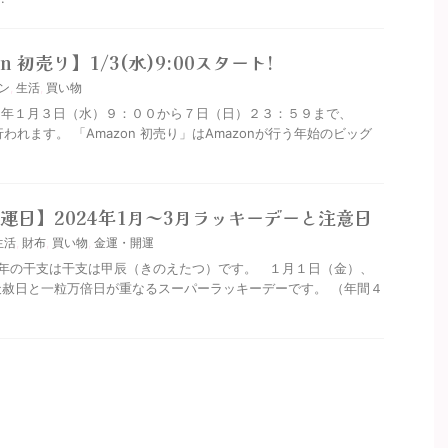
on 初売り】1/3(水)9:00スタート!
ン
,
生活
,
買い物
４年１月３日（水）９：００から７日（日）２３：５９まで、
行われます。 「Amazon 初売り」はAmazonが行う年始のビッグ
開運日】2024年1月～3月ラッキーデーと注意日
生活
,
財布
,
買い物
,
金運・開運
年の干支は干支は甲辰（きのえたつ）です。 １月１日（金）、
赦日と一粒万倍日が重なるスーパーラッキーデーです。 （年間４