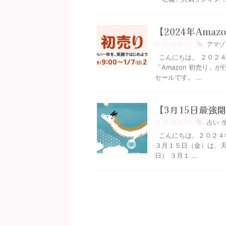
【2024年Amaz
2024/5/31
アマゾ
こんにちは。 ２０２
「Amazon 初売り」が
セールです。 ...
【3月15日最強
2024/5/31
占い
,
こんにちは。２０２４
３月１５日（金）は、天
日） ３月１ ...