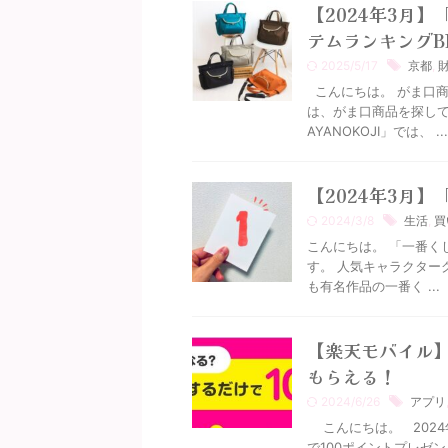
【2024年3月】
テムランキングBE
2025/5/17
京都
,
こんにちは。 がま口商品
は、がま口商品を探して
AYANOKOJI」では、 ...
【2024年3月
2024/3/8
生活
,
買
こんにちは。 「一番くじO
す。 人気キャラクター
も有名作品の一番く ...
【楽天モバイル】
もらえる！
2024/6/26
アプリ
こんにちは。 2024
で100ポイントプレゼン