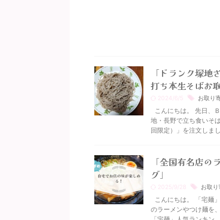
「ドランク塚地さ
打ち本生そばお
2024/6/5
お取り
こんにちは。 先日、Ｂ
地・長野で立ち食いそば
回限定）」を注文しました 
「全国有名店の
グ」
2025/9/28
お取り
こんにちは。 「宅麺」
のラーメンやつけ麺を、
「宅麺」人気ランキン ..