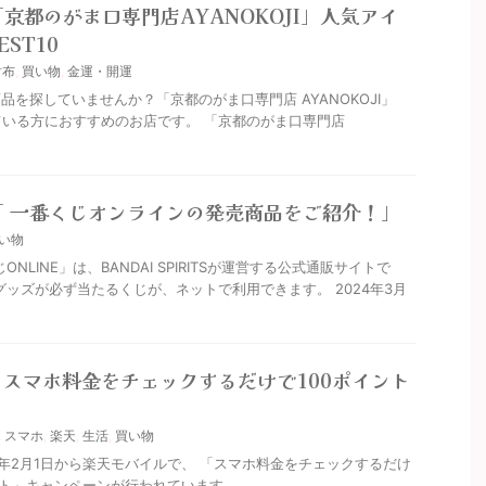
「京都のがま口専門店AYANOKOJI」人気アイ
ST10
財布
,
買い物
,
金運・開運
を探していませんか？「京都のがま口専門店 AYANOKOJI」
いる方におすすめのお店です。 「京都のがま口専門店
】「 一番くじオンラインの発売商品をご紹介！」
い物
NLINE」は、BANDAI SPIRITSが運営する公式通販サイトで
グッズが必ず当たるくじが、ネットで利用できます。 2024年3月
スマホ料金をチェックするだけで100ポイント
,
スマホ
,
楽天
,
生活
,
買い物
年2月1日から楽天モバイルで、 「スマホ料金をチェックするだけ
ト」キャンペーンが行われています。 ...