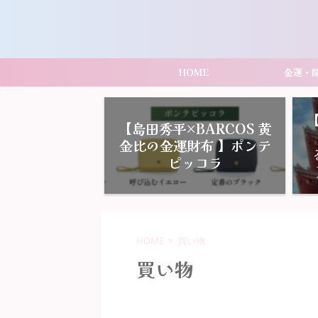
HOME
金運・
【島田秀平×BARCOS 黄
金比の金運財布 】ポンテ
ピッコラ
HOME
>
買い物
買い物