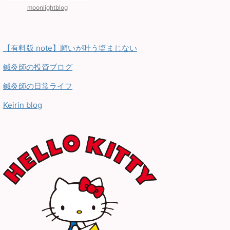
moonlightblog
【有料版 note】願いが叶う塩まじない
鍼灸師の投資ブログ
鍼灸師の日常ライフ
Keirin blog