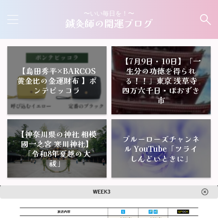
〜いい毎日を！〜
鍼灸師の開運ブログ
【7月9日・10日】「一
【島田秀平×BARCOS
生分の功徳を得られ
黄金比の金運財布 】ポ
る！！」東京 浅草寺
ンテピッコラ
四万六千日・ほおずき
市
【神奈川県の神社 相模
ブルーローズチャンネ
國一之宮 寒川神社】
ル YouTube「ツライ
「令和8年夏越の大
しんどいときに」
祓」