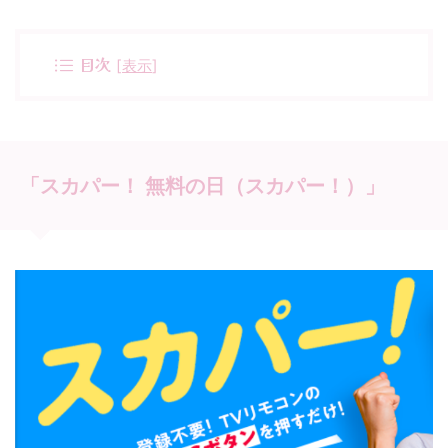
目次
[
表示
]
「スカパー！ 無料の日（スカパー！）」