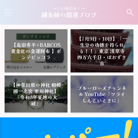
〜いい毎日を！〜
鍼灸師の開運ブログ
【7月9日・10日】「一
【島田秀平×BARCOS
生分の功徳を得られ
黄金比の金運財布 】ポ
る！！」東京 浅草寺
ンテピッコラ
四万六千日・ほおずき
市
【神奈川県の神社 相模
ブルーローズチャンネ
國一之宮 寒川神社】
ル YouTube「ツライ
「令和8年夏越の大
しんどいときに」
祓」