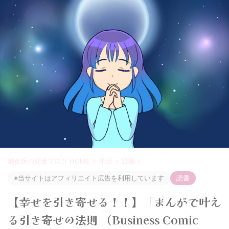
鍼灸師の開運ブログ HOME
>
生活
>
読書
>
※当サイトはアフィリエイト広告を利用しています
読書
【幸せを引き寄せる！！】「まんがで叶え
る引き寄せの法則 （Business Comic