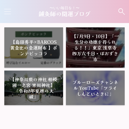
〜いい毎日を！〜
鍼灸師の開運ブログ
【7月9日・10日】「一
【島田秀平×BARCOS
生分の功徳を得られ
黄金比の金運財布 】ポ
る！！」東京 浅草寺
ンテピッコラ
四万六千日・ほおずき
市
【神奈川県の神社 相模
ブルーローズチャンネ
國一之宮 寒川神社】
ル YouTube「ツライ
「令和8年夏越の大
しんどいときに」
祓」