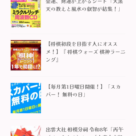
金運、財運が上がるシート「大黒
天の教えと風水の叡智が結集！」
【将棋初段を目指す人にオスス
メ！】『 将棋ウォーズ 棋神ラーニ
ング』
【毎月第1日曜日開催！】「スカ
パー！ 無料の日」
出雲大社 相模分祠 令和8年「丙午