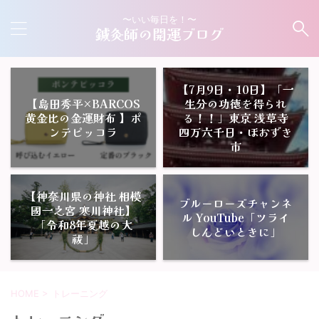
〜いい毎日を！〜
鍼灸師の開運ブログ
【7月9日・10日】「一
【島田秀平×BARCOS
生分の功徳を得られ
黄金比の金運財布 】ポ
る！！」東京 浅草寺
ンテピッコラ
四万六千日・ほおずき
市
【神奈川県の神社 相模
ブルーローズチャンネ
國一之宮 寒川神社】
ル YouTube「ツライ
「令和8年夏越の大
しんどいときに」
祓」
HOME
>
トレーニング