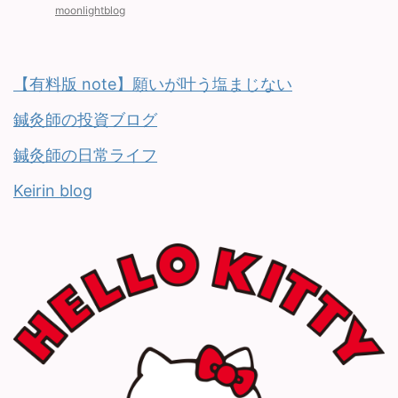
moonlightblog
【有料版 note】願いが叶う塩まじない
鍼灸師の投資ブログ
鍼灸師の日常ライフ
Keirin blog