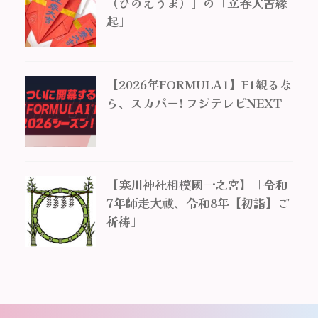
（ひのえうま）」の「立春大吉縁
起」
【2026年FORMULA1】F1観るな
ら、スカパー! フジテレビNEXT
【寒川神社相模國一之宮】「令和
7年師走大祓、令和8年【初詣】ご
祈祷」