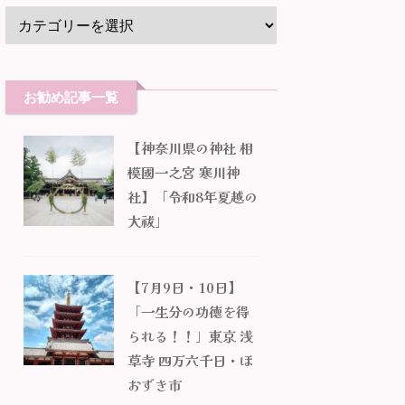
お勧め記事一覧
【神奈川県の神社 相
模國一之宮 寒川神
社】「令和8年夏越の
大祓」
【7月9日・10日】
「一生分の功徳を得
られる！！」東京 浅
草寺 四万六千日・ほ
おずき市