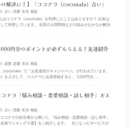
の解決に！】「ココナラ（coconala）占い」
ラ
,
占い
,
恋愛
,
生活
,
相談
はココナラ（coconala）を利用したことはありますか？ 以前は
して利用しています。 近所の人間関係などの悩みがなかなか解決
,000円分のポイントが必ずもらえる！友達紹介
ラ
,
副業
,
恋愛
,
生活
,
相談
（coconala）で『お友達紹介キャンペーン』が行われています。
）を入力して、ココナラに会員登録すると、 1,000円分 ...
】ココナラ「悩み相談・恋愛相談・話し相手」オス
ラ
,
占い
,
恋愛
,
生活
,
相談
ココナラの担当者から聞いた 「悩み相談・恋愛相談・話し相手」
出品者ランキング５選】をご紹介します。 きになったサービスが