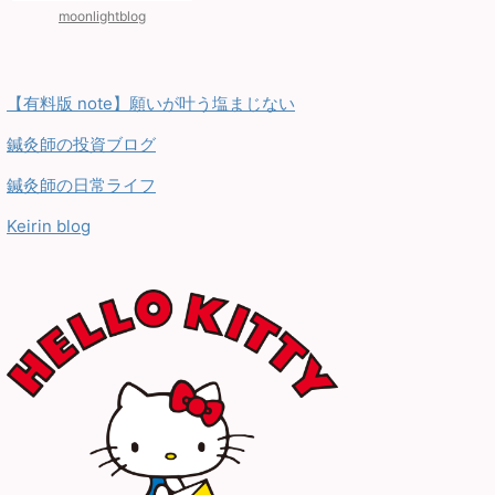
moonlightblog
【有料版 note】願いが叶う塩まじない
鍼灸師の投資ブログ
鍼灸師の日常ライフ
Keirin blog