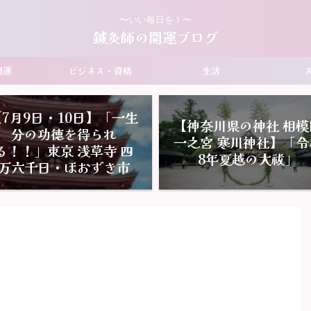
〜いい毎日を！〜
鍼灸師の開運ブログ
開運
ビジネス・資格
生活
【7月9日・10日】「一生
【神奈川県の神社 相模
分の功徳を得られ
一之宮 寒川神社】「令
る！！」東京 浅草寺 四
8年夏越の大祓」
万六千日・ほおずき市