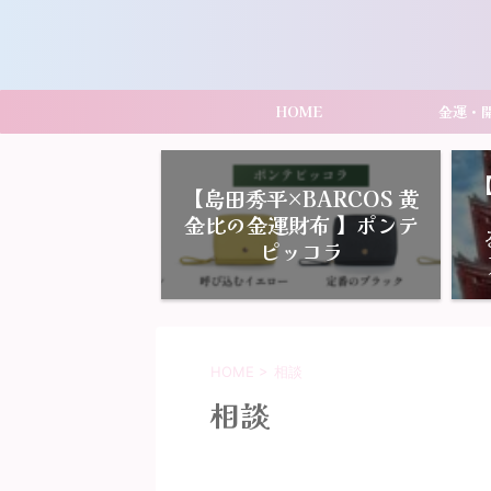
HOME
金運・
【島田秀平×BARCOS 黄
金比の金運財布 】ポンテ
ピッコラ
HOME
>
相談
相談